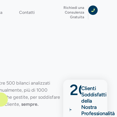
Richiedi una
ta
Contatti
Consulenza
Gratuita
tre 500 bilanci analizzati
200
Clienti
nualmente, più di 1000
Soddisfatti
atiche gestite, per soddisfare
della
ni cliente,
sempre.
Nostra
+
Professionalità