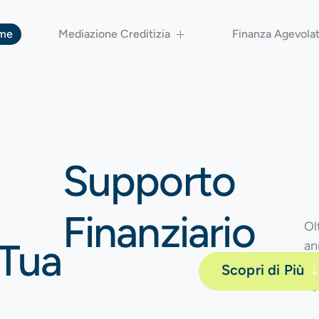
me
Mediazione Creditizia
Finanza Agevola
Supporto
Finanziario
Ol
 Tua
an
pr
Scopri di Più
og