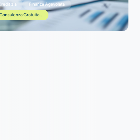
reditizia
Finanza Agevolata
Consulenza Gratuita...