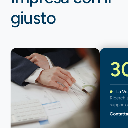
giusto
3
La Vo
Ricerchia
supporto 
Contatta