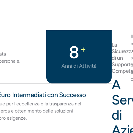
I
m
La
10
+
a
Sicurezz
ata
di un
s
personale.
Support
o
Anni di Attività
Compete
c
c
A
 Euro Intermediati con Successo
Ser
gue per l'eccellenza e la trasparenza nel
di
ricerca e ottenimento delle soluzioni
loro esigenze.
Azi