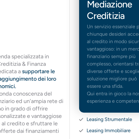
Mediazione
Creditizia
Un servizio essenziale 
chiunque desideri acce
al credito in modo sicur
vantaggioso: in un mer
nda specializzata in
finanziario sempre più
reditizia & Finanza
complesso, orientarsi tr
edicata a
supportare le
diverse offerte e scegli
raggiungimento dei loro
soluzione migliore può
nomici.
essere una sfida.
onda conoscenza del
Qui entra in gioco la no
ziario ed un'ampia rete di
esperienza e competen
o in grado di offrire
sonalizzate e vantaggiose
Leasing Strumentale
al credito e sfruttare le
fferte dai finanziamenti
Leasing Immobiliare