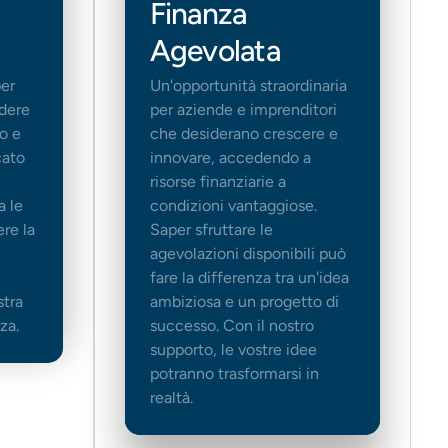
Finanza
Agevolata
per
Un'opportunità straordinaria
dere
per aziende e imprenditori
o e
che desiderano crescere e
cato
innovare, accedendo a
risorse finanziarie a
a le
condizioni vantaggiose.
ere la
Saper sfruttare le
agevolazioni disponibili può
fare la differenza tra un'idea
stra
ambiziosa e un progetto di
za.
successo. Con il nostro
supporto, le vostre idee
potranno trasformarsi in
realtà.