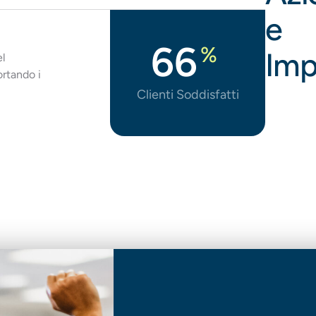
e
98
%
Imp
el
rtando i
Clienti Soddisfatti