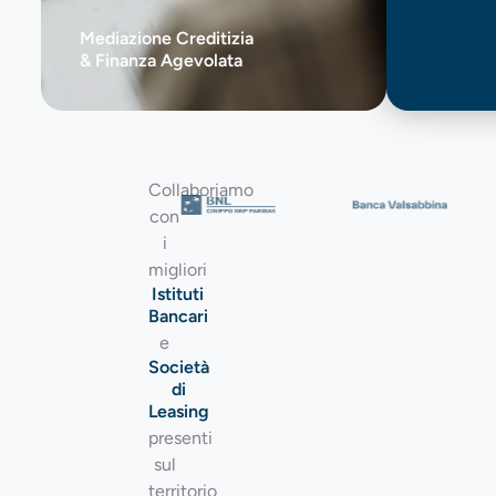
Mediazione Creditizia
& Finanza Agevolata
Collaboriamo
con
i
migliori
Istituti
Bancari
e
Società
di
Leasing
presenti
sul
territorio